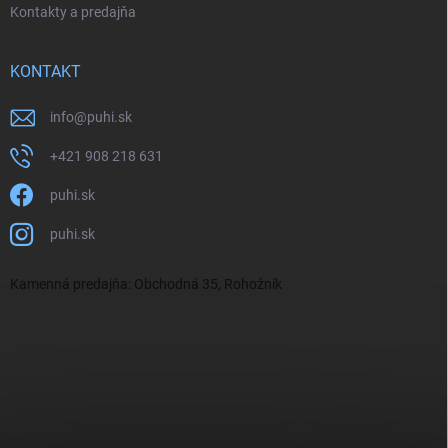
Kontakty a predajňa
KONTAKT
info
@
puhi.sk
+421 908 218 631
puhi.sk
puhi.sk
Kamenná predajňa: Obchodná 35, Rohožník