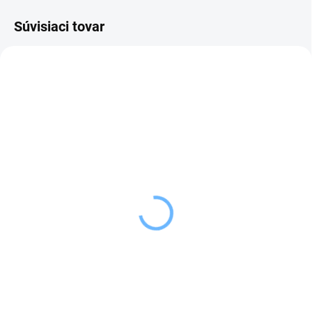
Súvisiaci tovar
SKLADOM
SKLADOM
(2 KS)
(2 KS)
Orion Súprava WC
Orion Držiak na toaletný
WHITNEY
papier bambus/kov
BLACK
10,99 €
6,29 €
Do košíka
Do košíka