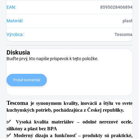
EAN
:
8595028406894
Materiál
:
plast
Výrobca
:
Tescoma
Diskusia
Buďte prvý, kto napíše príspevok k tejto položke.
Pridať komentár
Tescoma
je synonymom kvality, inovácií a štýlu vo svete
kuchynských potrieb, pochádzajúca z Českej republiky.
✅
Vysoká kvalita materiálov
– odolné nerezové ocele,
silikóny a plast bez BPA
✅
Moderný dizajn a funkčnosť
– produkty sú praktické,