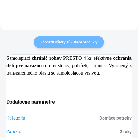
Zobraziť všetky súvisiace produkty
Samolepiaci
chránič rohov
PRESTO 4 ks efektívne
ochránia
deti pre nárazmi
o rohy stolov, poličiek, skriniek. Vyrobený z
transparentného plastu so samolepiacou vrstvou.
Dodatočné parametre
Kategória
:
Domáce potreby
Záruka
:
2 roky