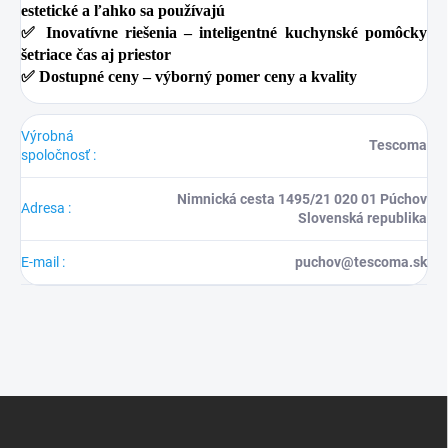
estetické a ľahko sa používajú
✅
Inovatívne riešenia
– inteligentné kuchynské pomôcky
šetriace čas aj priestor
✅
Dostupné ceny
– výborný pomer ceny a kvality
Výrobná
Tescoma
spoločnosť
:
Nimnická cesta 1495/21 020 01 Púchov
Adresa
:
Slovenská republika
E-mail
:
puchov@tescoma.sk
Z
á