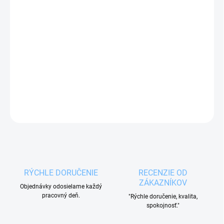
−
+
Pridať do košíka
Samolepiaci
chránič rohov
PRESTO 4 ks efektívne
ochránia deti pre nárazmi
o rohy stolov, poličiek,
skriniek.
DETAILNÉ INFORMÁCIE
OPÝTAŤ SA
RÝCHLE DORUČENIE
RECENZIE OD
ZÁKAZNÍKOV
Objednávky odosielame každý
pracovný deň.
"Rýchle doručenie, kvalita,
spokojnosť."